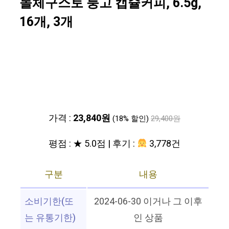
돌체구스토 룽고 캡슐커피, 6.5g,
16개, 3개
가격 :
23,840원
(18% 할인)
29,400원
평점 : ★ 5.0점 | 후기 :
3,778건
구분
내용
소비기한(또
2024-06-30 이거나 그 이후
는 유통기한)
인 상품