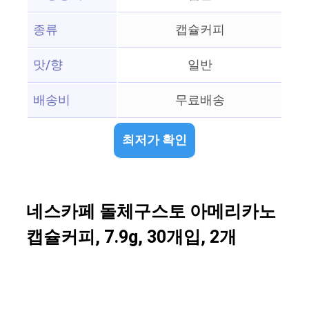
종류
캡슐커피
맛/향
일반
배송비
무료배송
최저가 확인
네스카페 돌체구스토 아메리카노
캡슐커피, 7.9g, 30개입, 2개