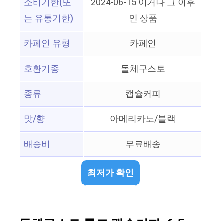
소비기한(또
2024-06-15 이거나 그 이후
는 유통기한)
인 상품
카페인 유형
카페인
호환기종
돌체구스토
종류
캡슐커피
맛/향
아메리카노/블랙
배송비
무료배송
최저가 확인