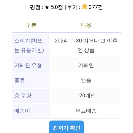
평점 : ★ 5.0점 | 후기 :
377건
구분
내용
소비기한(또
2024-11-30 이거나 그 이후
는 유통기한)
인 상품
카페인 유형
카페인
종류
캡슐
총 수량
120개입
배송비
무료배송
최저가 확인