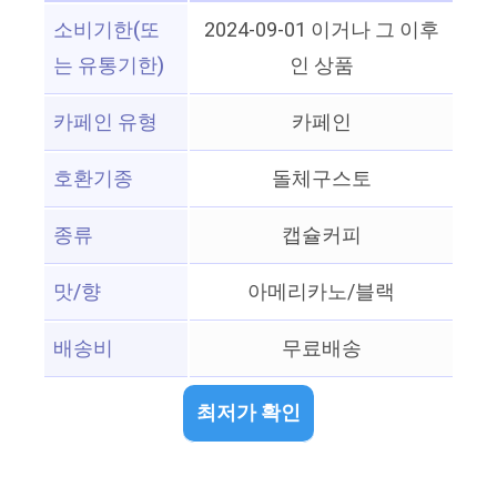
소비기한(또
2024-09-01 이거나 그 이후
는 유통기한)
인 상품
카페인 유형
카페인
호환기종
돌체구스토
종류
캡슐커피
맛/향
아메리카노/블랙
배송비
무료배송
최저가 확인