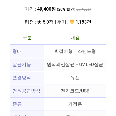
가격 :
49,400원
(26% 할인)
67,400원
평점 : ★ 5.0점 | 후기 :
1,183건
구분
내용
형태
벽걸이형 + 스탠드형
살균기능
원적외선살균 + UV LED살균
연결방식
유선
전원공급방식
전기코드/USB
종류
가정용