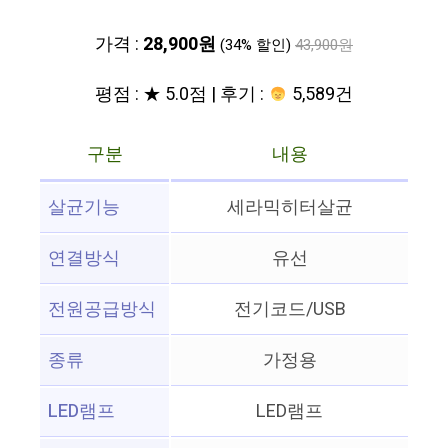
가격 :
28,900원
(34% 할인)
43,900원
평점 : ★ 5.0점 | 후기 :
5,589건
구분
내용
살균기능
세라믹히터살균
연결방식
유선
전원공급방식
전기코드/USB
종류
가정용
LED램프
LED램프