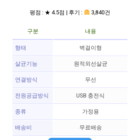
평점 : ★ 4.5점 | 후기 :
3,840건
구분
내용
형태
벽걸이형
살균기능
원적외선살균
연결방식
무선
전원공급방식
USB 충전식
종류
가정용
배송비
무료배송