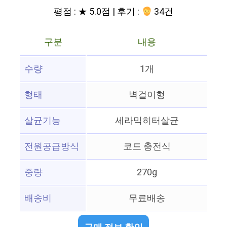
평점 : ★ 5.0점 | 후기 :
34건
구분
내용
수량
1개
형태
벽걸이형
살균기능
세라믹히터살균
전원공급방식
코드 충전식
중량
270g
배송비
무료배송