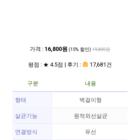
가격 :
16,800원
(15% 할인)
19,800원
평점 : ★ 4.5점 | 후기 :
17,681건
구분
내용
형태
벽걸이형
살균기능
원적외선살균
연결방식
유선