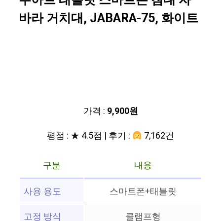
누아트 태블릿 스마트폰 침대 자
바라 거치대, JABARA-75, 화이트
가격 :
9,900원
평점 : ★ 4.5점 | 후기 :
7,162건
구분
내용
사용 용도
스마트폰+태블릿
고정 방식
클램프형