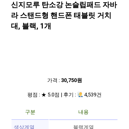
신지모루 탄소강 논슬립패드 자바
라 스탠드형 핸드폰 태블릿 거치
대, 블랙, 1개
가격 :
30,750원
평점 : ★ 5.0점 | 후기 :
4,539건
구분
내용
색상계열
블랙계열