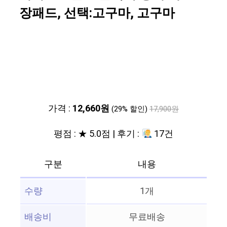
장패드, 선택:고구마, 고구마
가격 :
12,660원
(29% 할인)
17,900원
평점 : ★ 5.0점 | 후기 :
17건
구분
내용
수량
1개
배송비
무료배송