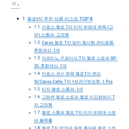
첼로t자 추천 상품 리스트 TOP 8
카로스 첼로 T자 티자 받침대 원목 (고
정) 스톱퍼, 고정형
Caros 첼로 T자 일반 철사형 관리용품,
혼합색상, 1개
아르티노 끈걸이식 T자 첼로 스토퍼 SP-
25, 혼합색상, 1개
카로스 국산 원목 첼로T자 분리
형/Caros Cello T자 +보관가방포함, 1 Pcs
티자 첼로 스톱퍼, 1개
그랑셴 첼로 스토퍼 첼로 미끄럼방지 T
자 고정형
첼로 스톱퍼 첼로 T자 티자 받침대 스토
퍼 블랙홀
첼로 T자 받침대 원목 휴대용 첼로 스토