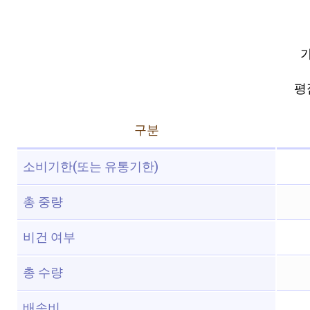
가
평점
구분
소비기한(또는 유통기한)
총 중량
비건 여부
총 수량
배송비