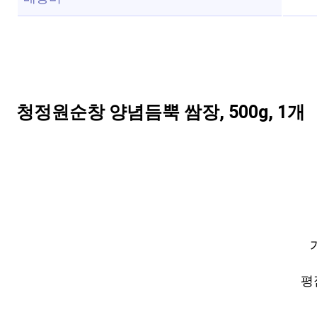
청정원순창 양념듬뿍 쌈장, 500g, 1개
평점