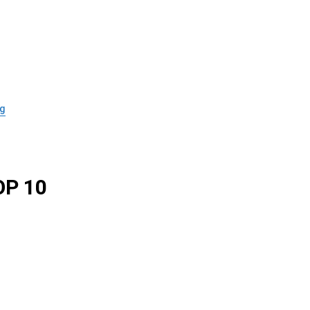
g
P 10