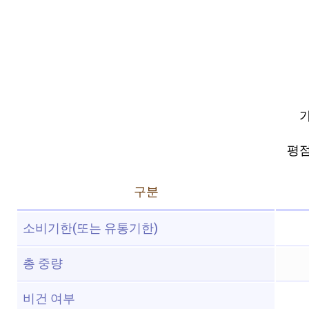
가
평점 
구분
소비기한(또는 유통기한)
총 중량
비건 여부