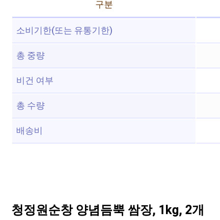
구분
소비기한(또는 유통기한)
총 중량
비건 여부
총 수량
배송비
청정원순창 양념듬뿍 쌈장, 1kg, 2개