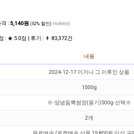
격 :
5,140원
(52% 할인)
10,800원
 : ★ 5.0점 | 후기 : 👨‍‍ 83,372건
내용
2024-12-17 이거나 그 이후인 상품
1000g
※-양념듬뿍쌈장(용기)500g-선택※
2개
무료배송 (로켓배송 상품 19,800원 이상 구