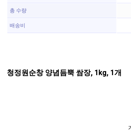
총 수량
배송비
청정원순창 양념듬뿍 쌈장, 1kg, 1개