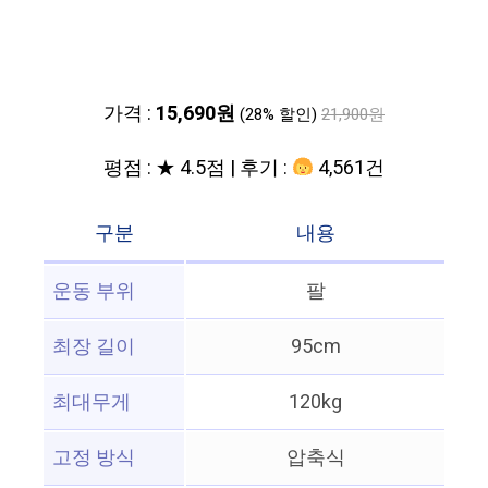
가격 :
15,690원
(28% 할인)
21,900원
평점 : ★ 4.5점 | 후기 :
4,561건
구분
내용
운동 부위
팔
최장 길이
95cm
최대무게
120kg
고정 방식
압축식