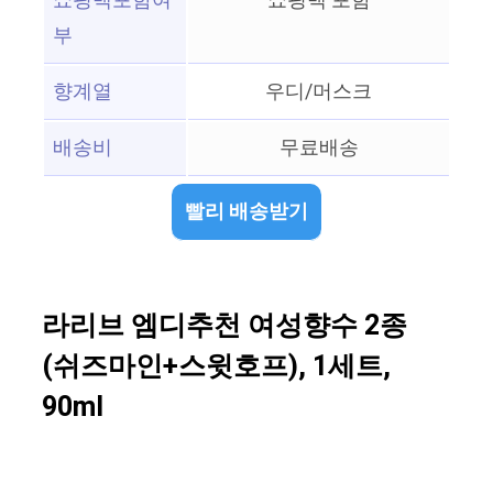
쇼핑백포함여
쇼핑백 포함
부
향계열
우디/머스크
배송비
무료배송
빨리 배송받기
라리브 엠디추천 여성향수 2종
(쉬즈마인+스윗호프), 1세트,
90ml