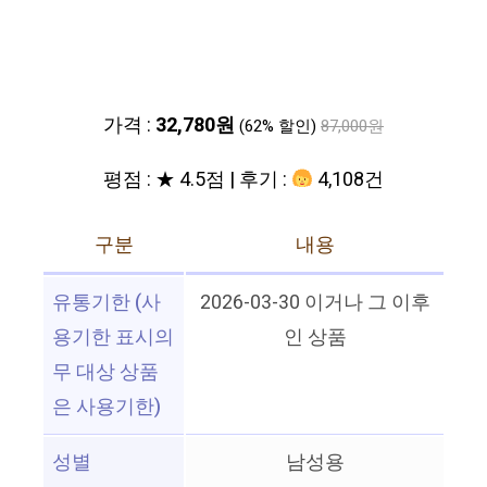
가격 :
32,780원
(62% 할인)
87,000원
평점 : ★ 4.5점 | 후기 :
4,108건
구분
내용
유통기한 (사
2026-03-30 이거나 그 이후
용기한 표시의
인 상품
무 대상 상품
은 사용기한)
성별
남성용