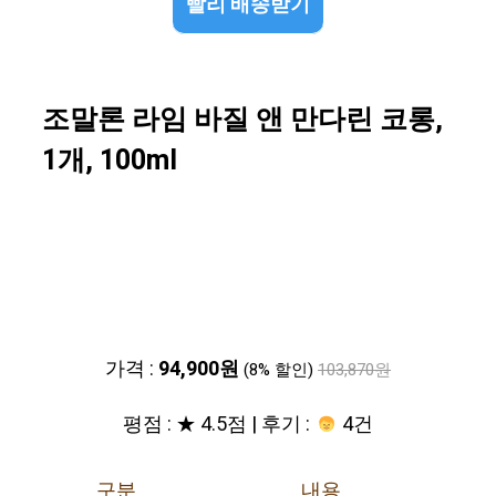
빨리 배송받기
조말론 라임 바질 앤 만다린 코롱,
1개, 100ml
가격 :
94,900원
(8% 할인)
103,870원
평점 : ★ 4.5점 | 후기 :
4건
구분
내용