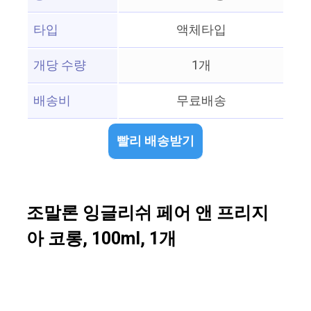
타입
액체타입
개당 수량
1개
배송비
무료배송
빨리 배송받기
조말론 잉글리쉬 페어 앤 프리지
아 코롱, 100ml, 1개