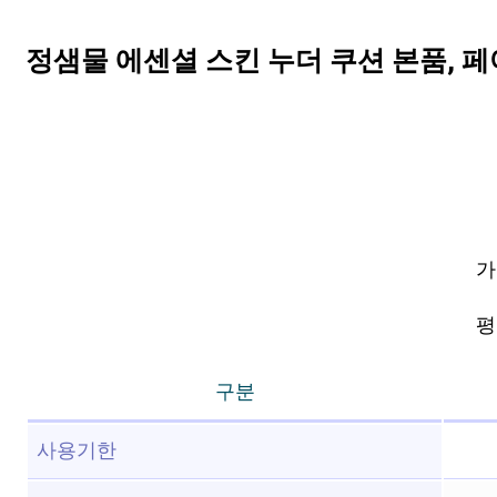
정샘물 에센셜 스킨 누더 쿠션 본품, 페
가
평점
구분
사용기한