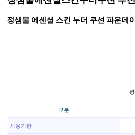
정샘물에센셜스킨누더쿠션 추천 상
정샘물 에센셜 스킨 누더 쿠션 파운데이션 
평점
구분
사용기한