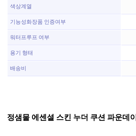
색상계열
기능성화장품 인증여부
워터프루프 여부
용기 형태
배송비
정샘물 에센셜 스킨 누더 쿠션 파운데이션 