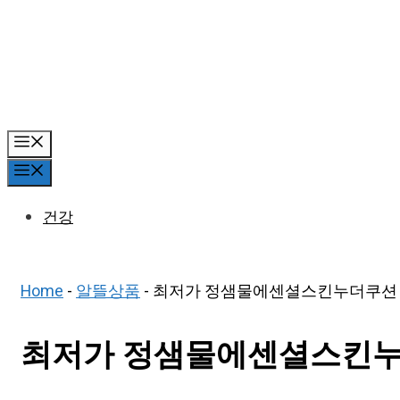
Skip
to
content
Menu
Menu
건강
Home
-
알뜰상품
-
최저가 정샘물에센셜스킨누더쿠션 추
최저가 정샘물에센셜스킨누더