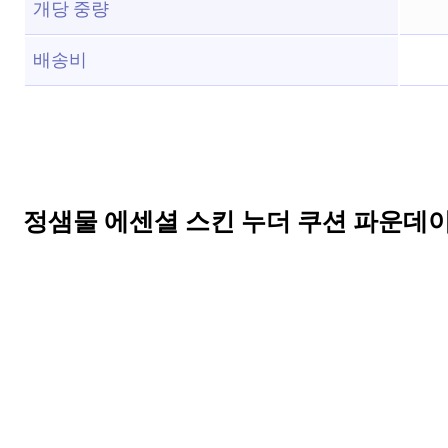
개당 중량
배송비
정샘물 에센셜 스킨 누더 쿠션 파운데이션 