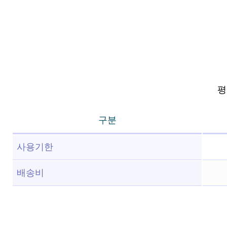
평점
구분
사용기한
배송비