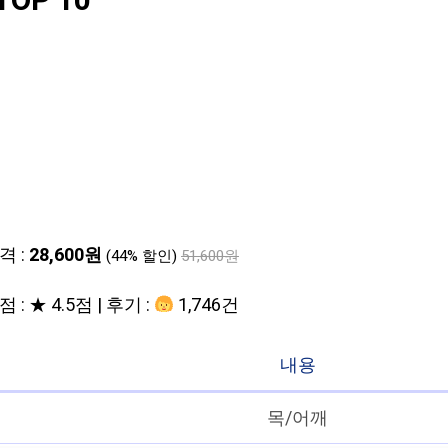
OP 10
격 :
28,600원
(44% 할인)
51,600원
 : ★ 4.5점 | 후기 :
1,746건
내용
목/어깨