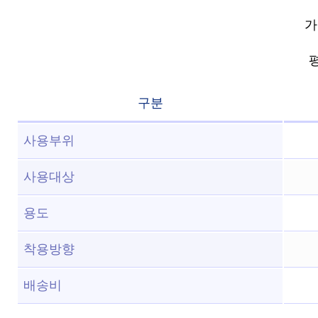
가
평
구분
사용부위
사용대상
용도
착용방향
배송비