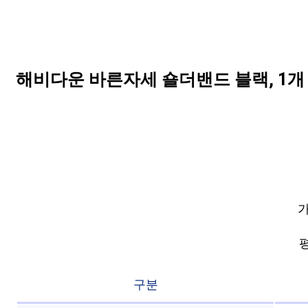
해비다운 바른자세 숄더밴드 블랙, 1개
가
평
구분