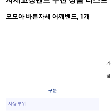
자세교정밴드 추천 상품 리스트 T
오모아 바른자세 어깨밴드, 1개
가
평점
구분
사용부위