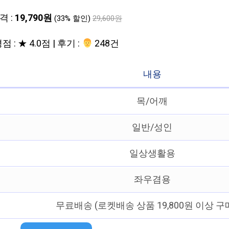
격 :
19,790원
(33% 할인)
29,600원
점 : ★ 4.0점 | 후기 :
‍‍ 248건
내용
목/어깨
일반/성인
일상생활용
좌우겸용
무료배송 (로켓배송 상품 19,800원 이상 구