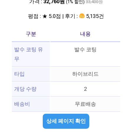
가격 :
32,760원
(1% 할인)
33,400원
평점 : ★ 5.0점 | 후기 :
5,135건
구분
내용
발수 코팅 유
발수 코팅
무
타입
하이브리드
개당 수량
2
배송비
무료배송
상세 페이지 확인