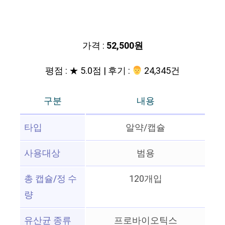
가격 :
52,500원
평점 : ★ 5.0점 | 후기 :
‍‍ 24,345건
구분
내용
타입
알약/캡슐
사용대상
범용
총 캡슐/정 수
120개입
량
유산균 종류
프로바이오틱스