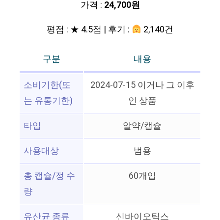
가격 :
24,700원
평점 : ★ 4.5점 | 후기 :
2,140건
구분
내용
소비기한(또
2024-07-15 이거나 그 이후
는 유통기한)
인 상품
타입
알약/캡슐
사용대상
범용
총 캡슐/정 수
60개입
량
유산균 종류
신바이오틱스