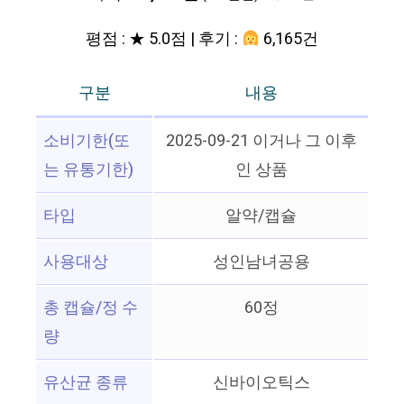
평점 : ★ 5.0점 | 후기 :
6,165건
구분
내용
소비기한(또
2025-09-21 이거나 그 이후
는 유통기한)
인 상품
타입
알약/캡슐
사용대상
성인남녀공용
총 캡슐/정 수
60정
량
유산균 종류
신바이오틱스