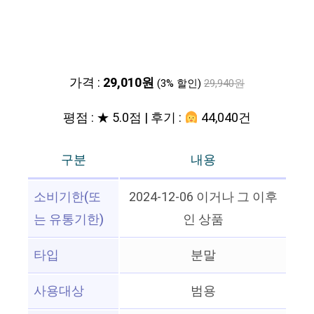
가격 :
29,010원
(3% 할인)
29,940원
평점 : ★ 5.0점 | 후기 :
44,040건
구분
내용
소비기한(또
2024-12-06 이거나 그 이후
는 유통기한)
인 상품
타입
분말
사용대상
범용