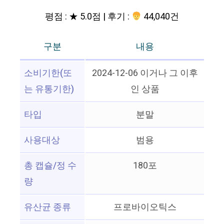
평점 : ★ 5.0점 | 후기 :
44,040건
구분
내용
소비기한(또
2024-12-06 이거나 그 이후
는 유통기한)
인 상품
타입
분말
사용대상
범용
총 캡슐/정 수
180포
량
유산균 종류
프로바이오틱스