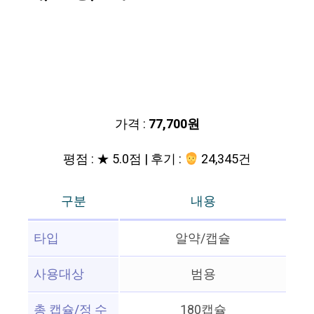
가격 :
77,700원
평점 : ★ 5.0점 | 후기 :
24,345건
구분
내용
타입
알약/캡슐
사용대상
범용
총 캡슐/정 수
180캡슐