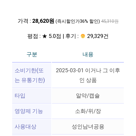
가격 :
28,620원
(즉시할인가36% 할인)
45,310원
평점 : ★ 5.0점 | 후기 :
29,329건
구분
내용
소비기한(또
2025-03-01 이거나 그 이후
는 유통기한)
인 상품
타입
알약/캡슐
영양제 기능
소화/위/장
사용대상
성인남녀공용