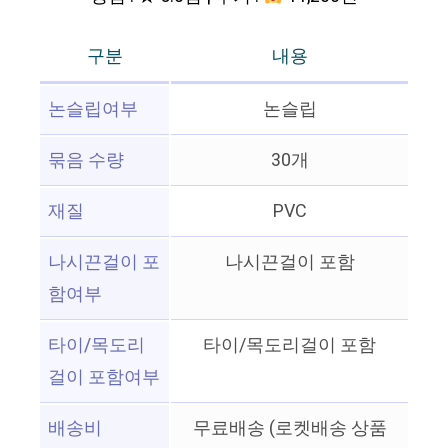
구분
내용
논슬립여부
논슬립
묶음 수량
30개
재질
PVC
나시끈걸이 포
나시끈걸이 포함
함여부
타이/목도리
타이/목도리걸이 포함
걸이 포함여부
배송비
무료배송 (로켓배송 상품