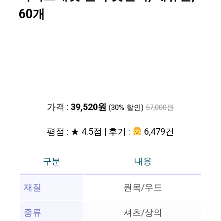
60개
가격 :
39,520원
(30% 할인)
57,000원
평점 : ★ 4.5점 | 후기 :
6,479건
구분
내용
재질
원목/우드
종류
셔츠/상의