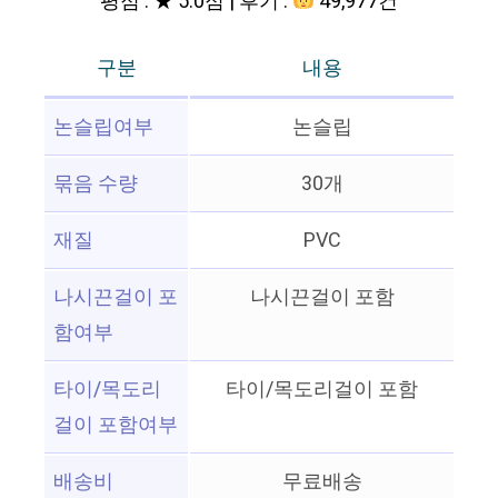
평점 : ★ 5.0점 | 후기 :
49,977건
구분
내용
논슬립여부
논슬립
묶음 수량
30개
재질
PVC
나시끈걸이 포
나시끈걸이 포함
함여부
타이/목도리
타이/목도리걸이 포함
걸이 포함여부
배송비
무료배송