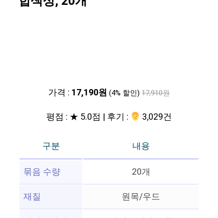
합색상, 20개
가격 :
17,190원
(4% 할인)
17,910원
평점 : ★ 5.0점 | 후기 :
‍‍ 3,029건
구분
내용
묶음 수량
20개
재질
원목/우드