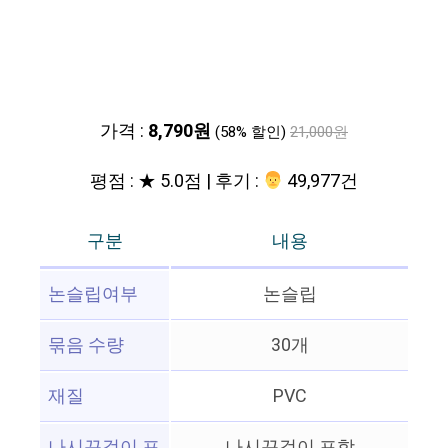
가격 :
8,790원
(58% 할인)
21,000원
평점 : ★ 5.0점 | 후기 :
‍‍ 49,977건
구분
내용
논슬립여부
논슬립
묶음 수량
30개
재질
PVC
나시끈걸이 포
나시끈걸이 포함