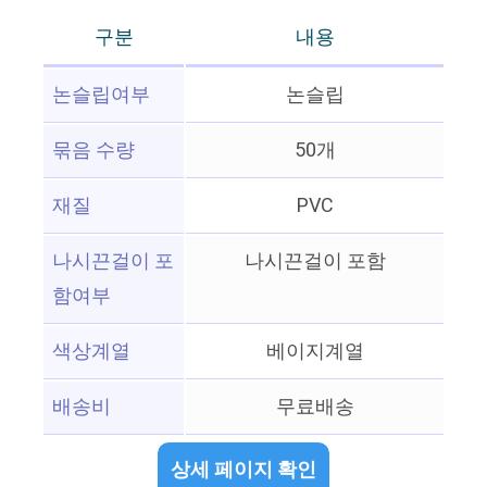
구분
내용
논슬립여부
논슬립
묶음 수량
50개
재질
PVC
나시끈걸이 포
나시끈걸이 포함
함여부
색상계열
베이지계열
배송비
무료배송
상세 페이지 확인