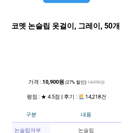
코멧 논슬립 옷걸이, 그레이, 50개
가격 :
10,900원
(27% 할인)
14,990원
평점 : ★ 4.5점 | 후기 :
14,218건
구분
내용
논슬립여부
논슬립