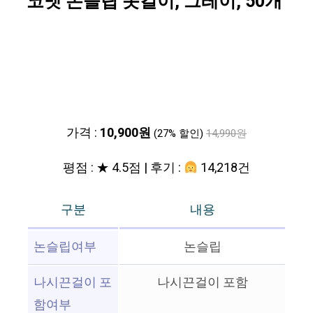
코멧 논슬립 옷걸이, 그레이, 50개
가격 :
10,900원
(27% 할인)
14,990원
평점 : ★ 4.5점 | 후기 :
14,218건
구분
내용
논슬립여부
논슬립
나시끈걸이 포
나시끈걸이 포함
함여부