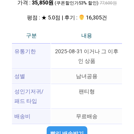
가격 :
35,850원
(쿠폰할인가53% 할인)
77,600원
평점 : ★ 5.0점 | 후기 :
‍‍ 16,305건
구분
내용
유통기한
2025-08-31 이거나 그 이후
인 상품
성별
남녀공용
성인기저귀/
팬티형
패드 타입
배송비
무료배송
빨리 배송받기