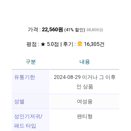
가격 :
22,560원
(41% 할인)
38,800원
평점 : ★ 5.0점 | 후기 :
16,305건
구분
내용
유통기한
2024-08-29 이거나 그 이후
인 상품
성별
여성용
성인기저귀/
팬티형
패드 타입