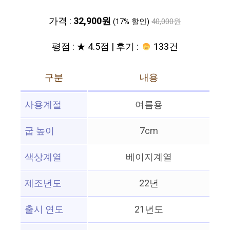
가격 :
32,900원
(17% 할인)
40,000원
평점 : ★ 4.5점 | 후기 :
133건
구분
내용
사용계절
여름용
굽 높이
7cm
색상계열
베이지계열
제조년도
22년
출시 연도
21년도