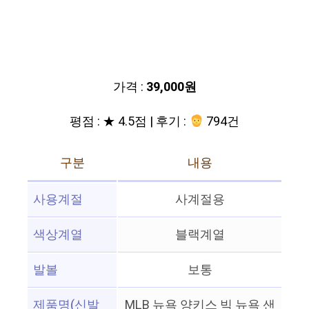
가격 :
39,000원
평점 : ★ 4.5점 | 후기 :
794건
구분
내용
사용계절
사계절용
색상계열
블랙계열
발볼
보통
제품명(신발
MLB 뉴욕 양키스 빅 뉴욕 샌