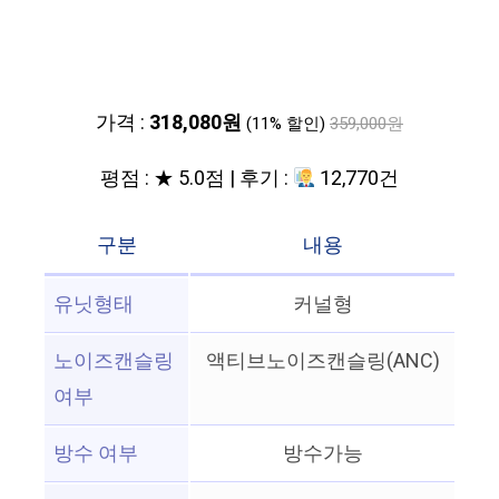
가격 :
318,080원
(11% 할인)
359,000원
평점 : ★ 5.0점 | 후기 :
12,770건
구분
내용
유닛형태
커널형
노이즈캔슬링
액티브노이즈캔슬링(ANC)
여부
방수 여부
방수가능