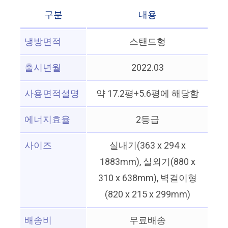
구분
내용
냉방면적
스탠드형
출시년월
2022.03
사용면적설명
약 17.2평+5.6평에 해당함
에너지효율
2등급
사이즈
실내기(363 x 294 x
1883mm), 실외기(880 x
310 x 638mm), 벽걸이형
(820 x 215 x 299mm)
배송비
무료배송