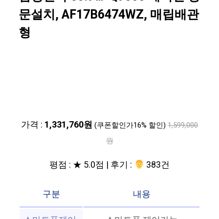
문설치, AF17B6474WZ, 매립배관
형
가격 :
1,331,760원
(쿠폰할인가16% 할인)
1,599,000
원
평점 : ★ 5.0점 | 후기 :
‍‍ 383건
구분
내용