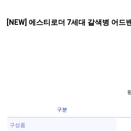
[NEW] 에스티로더 7세대 갈색병 어드밴
평
구분
구성품