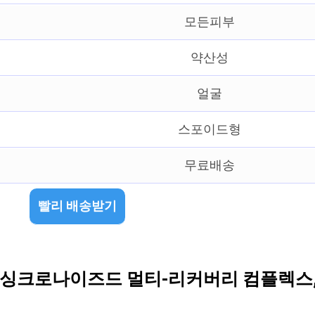
모든피부
약산성
얼굴
스포이드형
무료배송
빨리 배송받기
크로나이즈드 멀티-리커버리 컴플렉스, 50