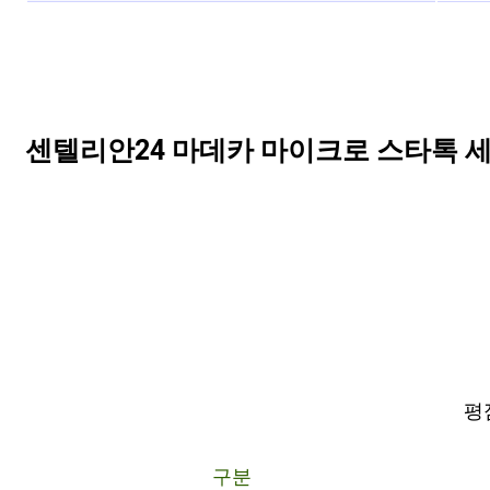
센텔리안24 마데카 마이크로 스타톡 세럼,
평점
구분