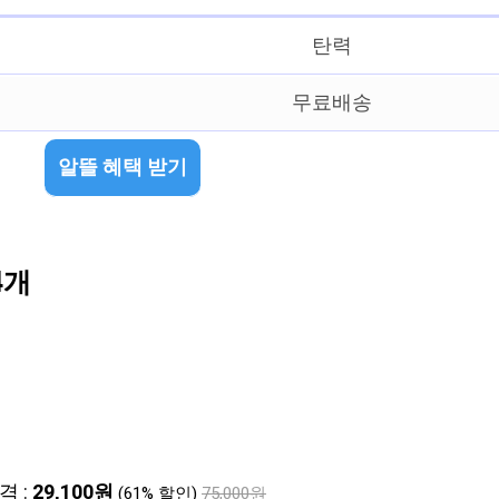
탄력
무료배송
알뜰 혜택 받기
4개
격 :
29,100원
(61% 할인)
75,000원