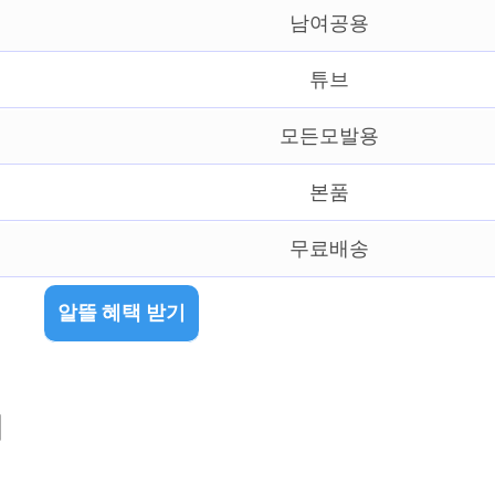
남여공용
튜브
모든모발용
본품
무료배송
알뜰 혜택 받기
개