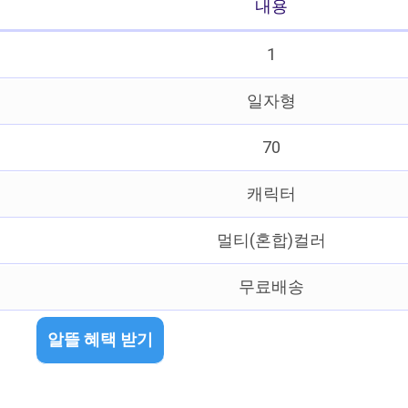
내용
1
일자형
70
캐릭터
멀티(혼합)컬러
무료배송
알뜰 혜택 받기