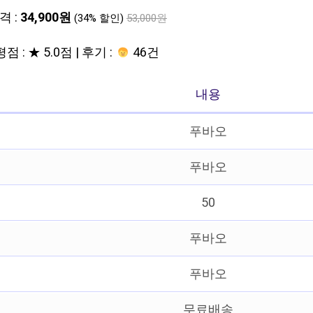
격 :
34,900원
(34% 할인)
53,000원
평점 : ★ 5.0점 | 후기 :
46건
내용
푸바오
푸바오
50
푸바오
푸바오
무료배송