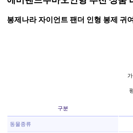
에버랜드푸바오인형 추천 상품 리스
봉제나라 자이언트 팬더 인형 봉제 귀여운
가
평
구분
동물종류