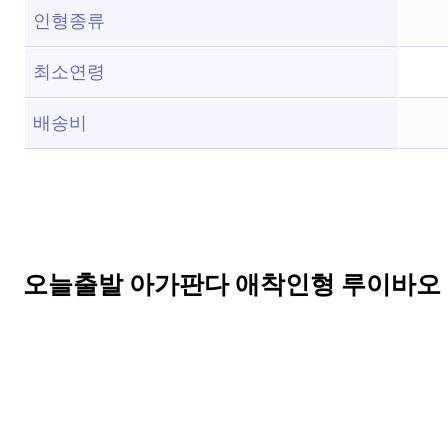
인형종류
최소연령
배송비
오늘출발 아가판다 애착인형 루이바오 후