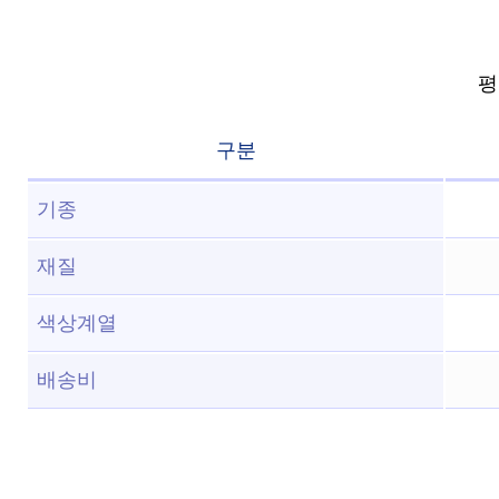
평점
구분
기종
재질
색상계열
배송비