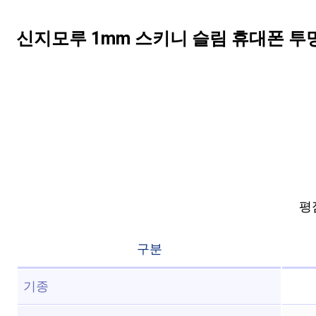
신지모루 1mm 스키니 슬림 휴대폰 투
평점
구분
기종