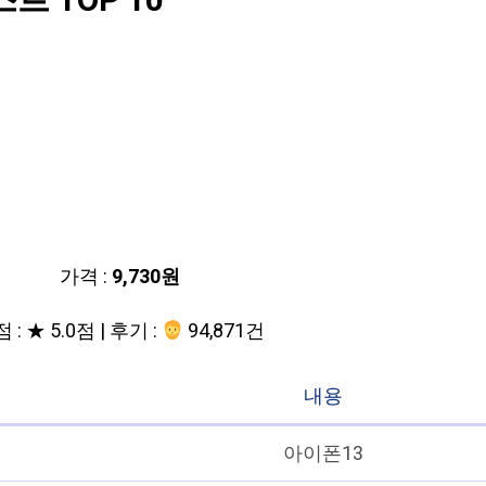
 TOP 10
가격 :
9,730원
 : ★ 5.0점 | 후기 :
94,871건
내용
아이폰13