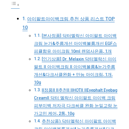
아이팔트아이백크림 추천 상품 리스트 TOP
10
[본사정품] 닥터멜락신 아이팔트 아이백
크림 눈가&주름개선 아이백볼륨개선 EGF스
피큘함유 아이크림 10ml 랜덤사은품, 1개
[인기상품] Dr. Melaxin 닥터멜락신 아이
팔트 II 아이백크림 II 아이백볼륨&눈가주름
개선&다크서클완화 + 만능 아이크림, 1개,
10g
ll정품ll ll추천ll llHOTll llEyephalt Eyebag
Creamll 닥터 멜락신 아이팔트 아이백 크림
피부미백 저자극 다크써클 완화 눈밑고랑 눈
가고민 케어, 2통, 10g
추천상품) 닥터멜락신 아이팔트 아이백