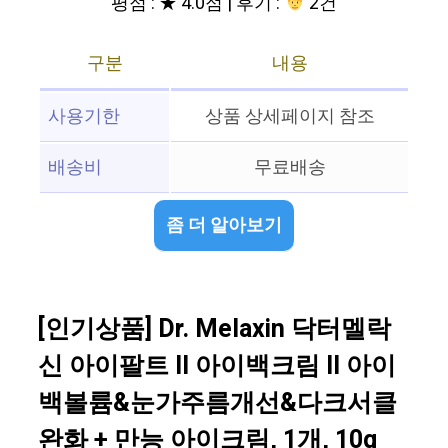
평점 : ★ 4.0점 | 후기 :
2건
구분
내용
사용기한
상품 상세페이지 참조
배송비
무료배송
좀 더 알아보기
[인기상품] Dr. Melaxin 닥터멜락
신 아이팔트 II 아이백크림 II 아이
백볼륨&눈가주름개선&다크서클
완화 + 만능 아이크림, 1개, 10g