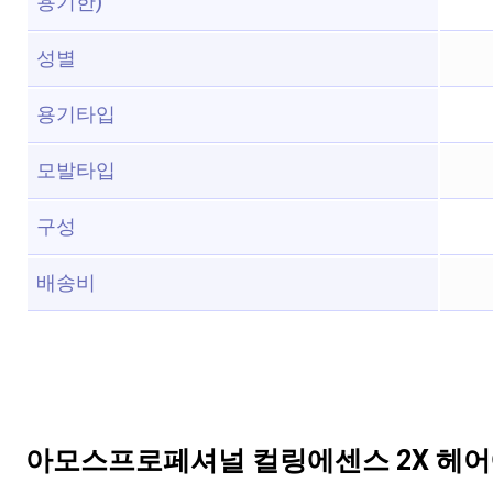
용기한)
성별
용기타입
모발타입
구성
배송비
아모스프로페셔널 컬링에센스 2X 헤어에센