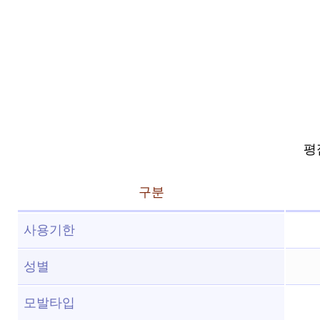
평점
구분
사용기한
성별
모발타입