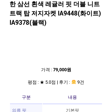
한 삼선 흰색 레귤러 핏 더블 니트
트랙 탑 저지자켓 IA9448(화이트)
IA9378(블랙)
가격 :
79,000원
평점 : ★ 5.0점 | 후기 :
9건
구분
내용
의류 핏
기본핏