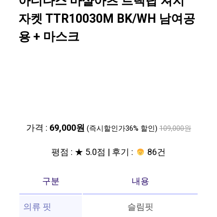
아디다스 마샬아츠 트랙탑 져지
자켓 TTR10030M BK/WH 남여공
용 + 마스크
가격 :
69,000원
(즉시할인가36% 할인)
109,000원
평점 : ★ 5.0점 | 후기 :
86건
구분
내용
의류 핏
슬림핏