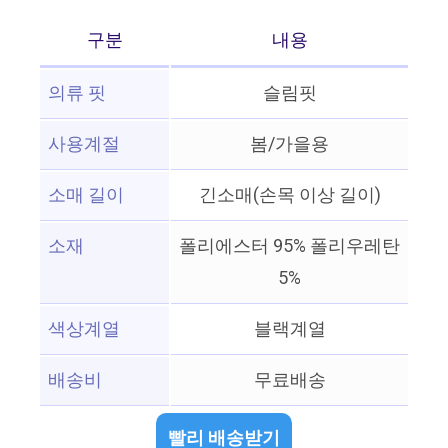
구분
내용
의류 핏
슬림핏
사용계절
봄/가을용
소매 길이
긴소매(손목 이상 길이)
소재
폴리에스터 95% 폴리우레탄
5%
색상계열
블랙계열
배송비
무료배송
빨리 배송받기