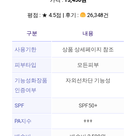
가격 :
13,450원
평점 : ★ 4.5점 | 후기 :
26,348건
구분
내용
사용기한
상품 상세페이지 참조
피부타입
모든피부
기능성화장품
자외선차단 기능성
인증여부
SPF
SPF50+
PA지수
+++