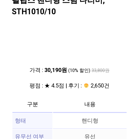
필립스 핸디형 스팀 다리미,
STH1010/10
가격 :
30,190원
(10% 할인)
33,800원
평점 : ★ 4.5점 | 후기 :
2,650건
구분
내용
형태
핸디형
유무선 여부
유선