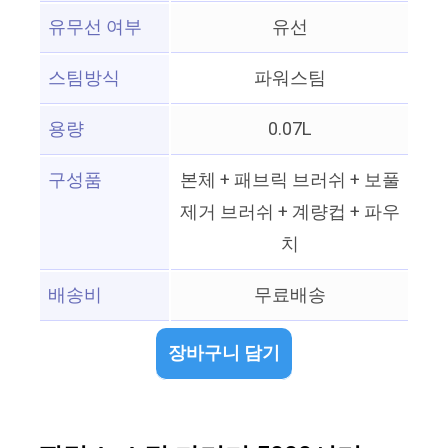
유무선 여부
유선
스팀방식
파워스팀
용량
0.07L
구성품
본체 + 패브릭 브러쉬 + 보풀
제거 브러쉬 + 계량컵 + 파우
치
배송비
무료배송
장바구니 담기