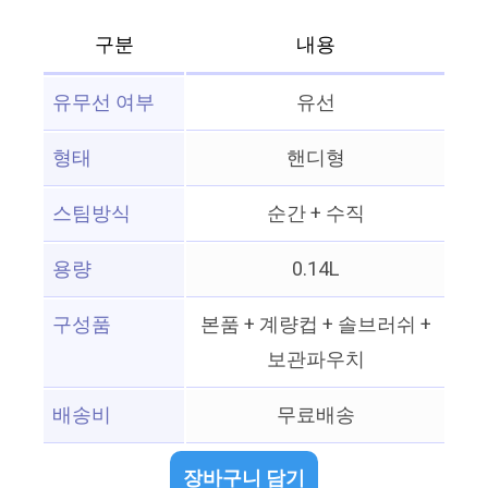
구분
내용
유무선 여부
유선
형태
핸디형
스팀방식
순간 + 수직
용량
0.14L
구성품
본품 + 계량컵 + 솔브러쉬 +
보관파우치
배송비
무료배송
장바구니 담기