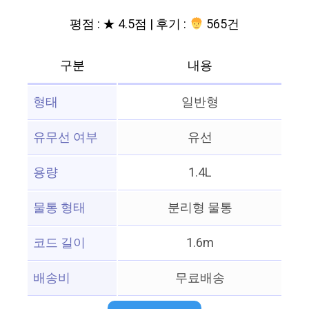
평점 : ★ 4.5점 | 후기 :
565건
구분
내용
형태
일반형
유무선 여부
유선
용량
1.4L
물통 형태
분리형 물통
코드 길이
1.6m
배송비
무료배송