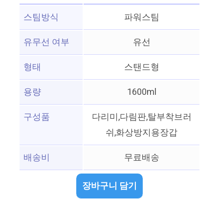
스팀방식
파워스팀
유무선 여부
유선
형태
스탠드형
용량
1600ml
구성품
다리미,다림판,탈부착브러
쉬,화상방지용장갑
배송비
무료배송
장바구니 담기