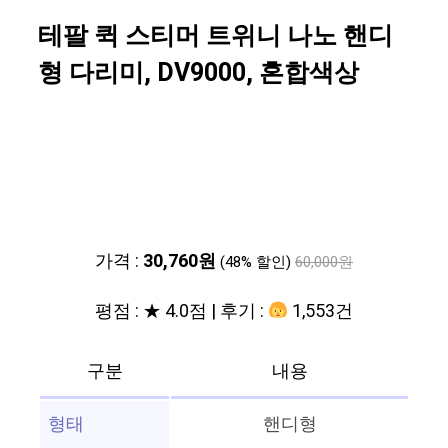
테팔 퀵 스티머 트위니 나노 핸디
형 다리미, DV9000, 혼합색상
가격 :
30,760원
(48% 할인)
60,000원
평점 : ★ 4.0점 | 후기 :
1,553건
구분
내용
형태
핸디형