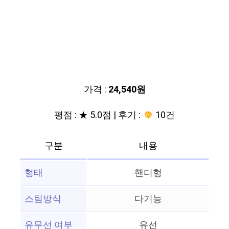
가격 :
24,540원
평점 : ★ 5.0점 | 후기 :
10건
구분
내용
형태
핸디형
스팀방식
다기능
유무선 여부
유선