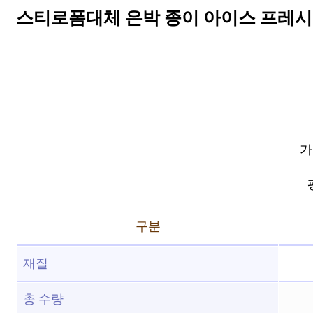
스티로폼대체 은박 종이 아이스 프레시박스 묶
가
구분
재질
총 수량