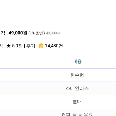
격 :
49,000원
(1% 할인)
49,900원
 : ★ 5.0점 | 후기 :
14,480건
내용
한손형
스테인리스
빨대
커피, 물 등 음료