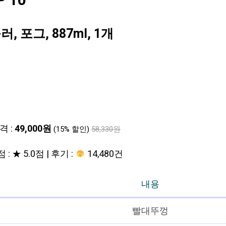
 10
 포그, 887ml, 1개
격 :
49,000원
(15% 할인)
58,330원
 : ★ 5.0점 | 후기 :
14,480건
내용
빨대뚜껑