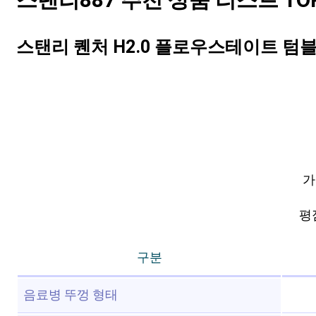
스탠리887 추천 상품 리스트 TOP
스탠리 퀜처 H2.0 플로우스테이트 텀블러,
가
평점
구분
음료병 뚜껑 형태