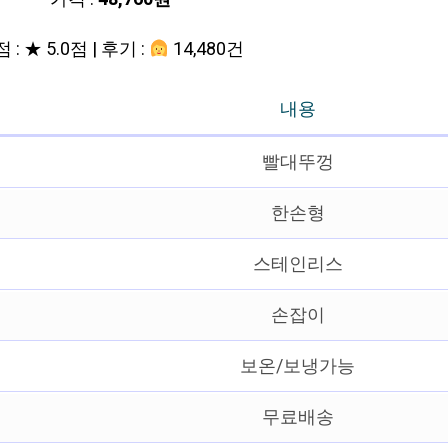
 : ★ 5.0점 | 후기 :
14,480건
내용
빨대뚜껑
한손형
스테인리스
손잡이
보온/보냉가능
무료배송