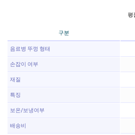
평점
구분
음료병 뚜껑 형태
손잡이 여부
재질
특징
보온/보냉여부
배송비