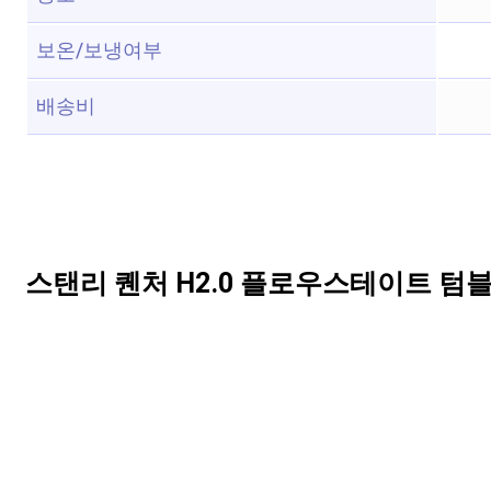
보온/보냉여부
배송비
스탠리 퀜처 H2.0 플로우스테이트 텀블러,