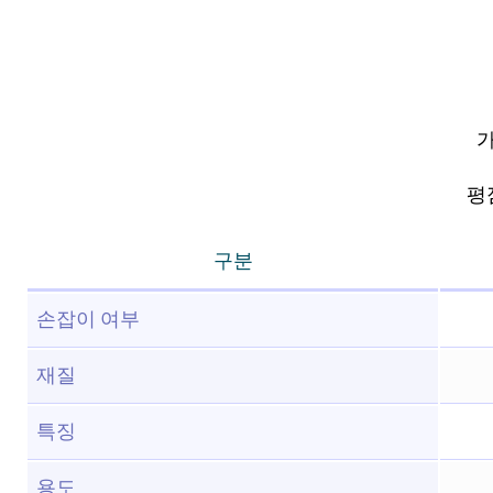
가
평점
구분
손잡이 여부
재질
특징
용도