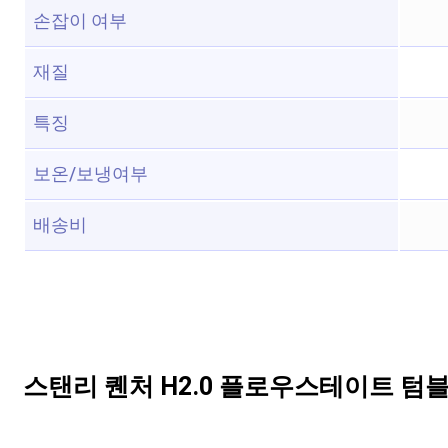
손잡이 여부
재질
특징
보온/보냉여부
배송비
스탠리 퀜처 H2.0 플로우스테이트 텀블러,