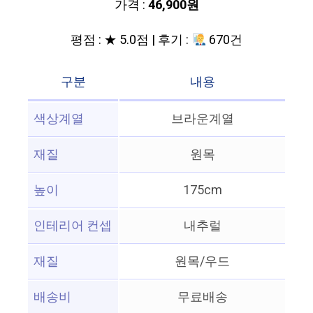
가격 :
46,900원
평점 : ★ 5.0점 | 후기 :
670건
구분
내용
색상계열
브라운계열
재질
원목
높이
175cm
인테리어 컨셉
내추럴
재질
원목/우드
배송비
무료배송