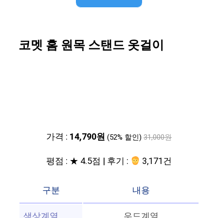
코멧 홈 원목 스탠드 옷걸이
가격 :
14,790원
(52% 할인)
31,000원
평점 : ★ 4.5점 | 후기 :
3,171건
구분
내용
색상계열
우드계열