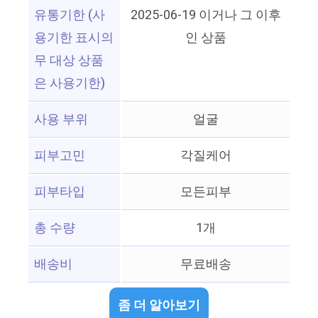
유통기한 (사
2025-06-19 이거나 그 이후
용기한 표시의
인 상품
무 대상 상품
은 사용기한)
사용 부위
얼굴
피부고민
각질케어
피부타입
모든피부
총 수량
1개
배송비
무료배송
좀 더 알아보기