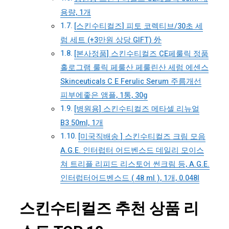
용량, 1개
[스킨수티컬즈] 피토 코렉티브/30초 세
럼 세트 (+3만원 상당 GIFT) 外
[본사정품] 스킨수티컬즈 CE페룰릭 정품
홀로그램 룰릭 페룰산 페룰린산 세럼 에센스
Skinceuticals C E Ferulic Serum 주름개선
피부에좋은 앰플, 1통, 30g
[병원용] 스킨수티컬즈 메타셀 리뉴얼
B3 50ml, 1개
[미국직배송 ] 스킨수티컬즈 크림 모음
A.G.E. 인터럽터 어드벤스드 데일리 모이스
쳐 트리플 리피드 리스토어 썬크림 등, A.G.E.
인터럽터어드벤스드 ( 48 ml ), 1개, 0.048l
스킨수티컬즈 추천 상품 리