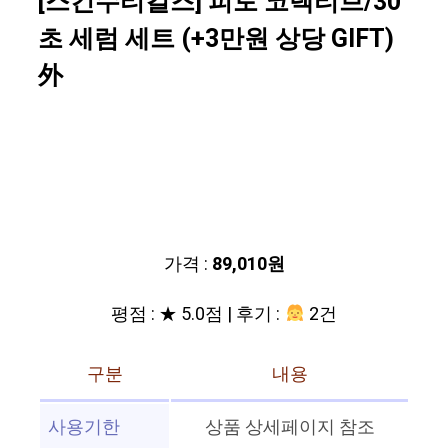
[스킨수티컬즈] 피토 코렉티브/30
초 세럼 세트 (+3만원 상당 GIFT)
外
가격 :
89,010원
평점 : ★ 5.0점 | 후기 :
2건
구분
내용
사용기한
상품 상세페이지 참조