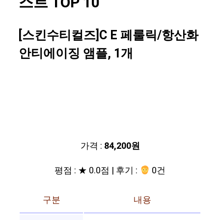
스트 TOP 10
[스킨수티컬즈]C E 페룰릭/항산화
안티에이징 앰플, 1개
가격 :
84,200원
평점 : ★ 0.0점 | 후기 :
0건
구분
내용