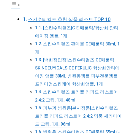
스킨수티컬즈 추천 상품 리스트 TOP 10
[스킨수티컬즈]C E 페룰릭/항산화 안티
에이징 앰플, 1개
스킨수티컬즈 판매몰 CE페룰릭 30ml, 1
개
[백화점입점]스킨수티컬즈 CE페룰릭
SKINCEUYICALS CE FERULIC 항상화안티에
이징 앰플 30ML 병원용앰플 피부전문앰플
프리미엄스킨케어 항산화앰플, 1개
스킨수티컬즈 트리플 리피드 리스토어
2:4:2 크림, 1개, 48ml
피부과 병원용[본사정품]스킨수티컬즈
트리플 리피드 리스토어 2:4:2 명품 세라마이
드 크림, 1개, 96ml
병원용 스킨수티컬즈 CE페룰릭 55ml 대