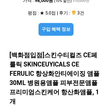
가격 :
98,000원
(10% 할인)
110,000원
평점 : ★ 5.0점 | 후기 :
3건
구입 혜택 정보
[백화점입점]스킨수티컬즈 CE페
룰릭 SKINCEUYICALS CE
FERULIC 항상화안티에이징 앰플
30ML 병원용앰플 피부전문앰플
프리미엄스킨케어 항산화앰플, 1
개