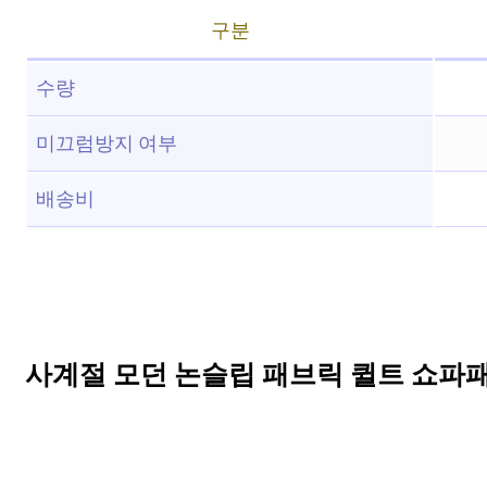
구분
수량
미끄럼방지 여부
배송비
사계절 모던 논슬립 패브릭 퀼트 쇼파