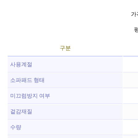
가
평
구분
사용계절
소파패드 형태
미끄럼방지 여부
겉감재질
수량