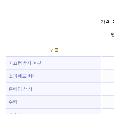
가격 :
평
구분
미끄럼방지 여부
소파패드 형태
홈베딩 색상
수량