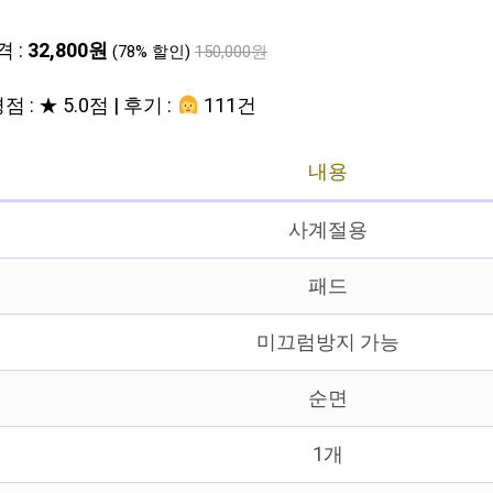
격 :
32,800원
(78% 할인)
150,000원
점 : ★ 5.0점 | 후기 :
111건
내용
사계절용
패드
미끄럼방지 가능
순면
1개