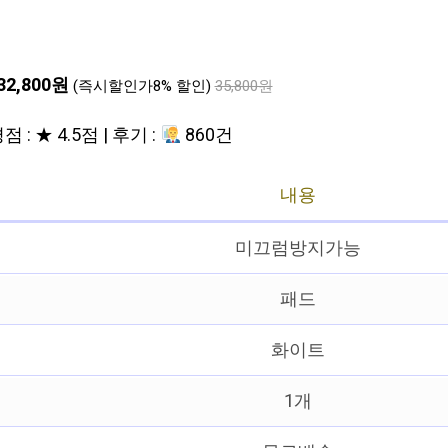
32,800원
(즉시할인가8% 할인)
35,800원
점 : ★ 4.5점 | 후기 :
860건
내용
미끄럼방지가능
패드
화이트
1개