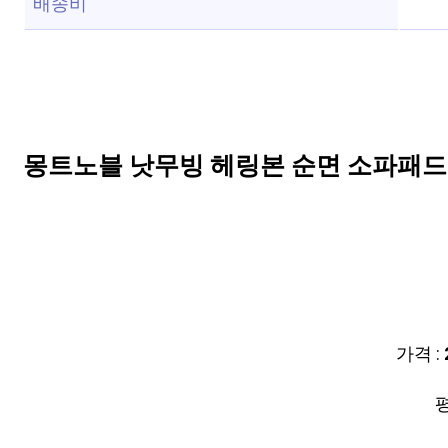
배송비
몽트노블 낫무빙 헤링본 순면 소파패드
가격 :
평