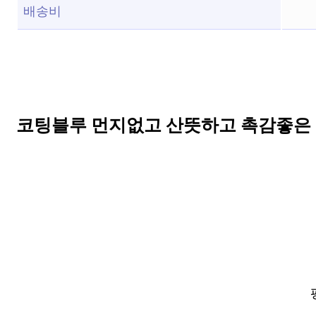
배송비
코팅블루 먼지없고 산뜻하고 촉감좋은 논