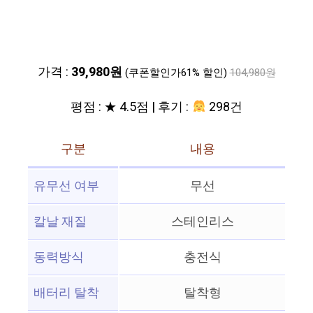
가격 :
39,980원
(쿠폰할인가61% 할인)
104,980원
평점 : ★ 4.5점 | 후기 :
298건
구분
내용
유무선 여부
무선
칼날 재질
스테인리스
동력방식
충전식
배터리 탈착
탈착형