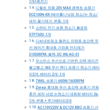
1개+충전기
디월트 정품 20V MAX 콤팩트 송풍기
DCE100N-KR (베어툴) /낙엽 청소/눈 청소/
세차 물기제거, 본품, 1개
스탠리 전기 송풍 청소기 블로워
STPT600, 1개
디씨네트워크 월윈드 차량용 초강력 무
선 에어건 휴대용 가정용 먼지제거
51000RPM, 블랙, DC Wb AG-01
우스틴스 무선으로 간편한 강력 에어건
불고빨고 365 무선 핸디 송풍기 청소기 배터
리2개, 배터리 2개, 1개
TWKL 송풍기 600W/1600RPM
Zeresi 휴대용 무선 초강력 송풍기 전동
충전 세차 낙엽 눈청소기 대용량 배터리 2p,
1개, 본품 + 추가배터리2개
AC110V220V & DC12V BBQ 송풍기 선