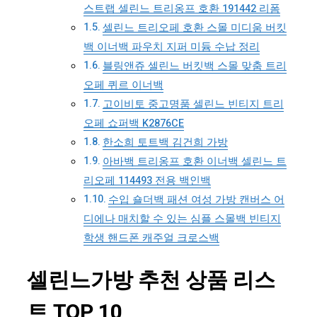
스트랩 셀린느 트리옹프 호환 191442 리폼
셀린느 트리오페 호환 스몰 미디움 버킷
백 이너백 파우치 지퍼 미듐 수납 정리
블링앤쥬 셀린느 버킷백 스몰 맞춤 트리
오페 퀴르 이너백
고이비토 중고명품 셀린느 빈티지 트리
오페 쇼퍼백 K2876CE
한소희 토트백 김건희 가방
아바백 트리옹프 호환 이너백 셀린느 트
리오페 114493 전용 백인백
수입 숄더백 패션 여성 가방 캔버스 어
디에나 매치할 수 있는 심플 스몰백 빈티지
학생 핸드폰 캐주얼 크로스백
셀린느가방 추천 상품 리스
트 TOP 10