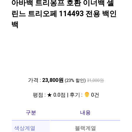
아바백 트리옹프 호환 이너백 셀
린느 트리오페 114493 전용 백인
백
가격 :
23,800원
(23% 할인)
31,000원
평점 : ★ 0.0점 | 후기 :
‍‍ 0건
구분
내용
색상계열
블랙계열