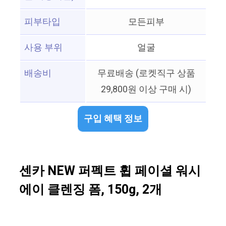
피부타입
모든피부
사용 부위
얼굴
배송비
무료배송 (로켓직구 상품
29,800원 이상 구매 시)
구입 혜택 정보
센카 NEW 퍼펙트 휩 페이셜 워시
에이 클렌징 폼, 150g, 2개