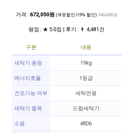
가격 :
672,050원
(쿠폰할인가9% 할인)
745,390원
평점 : ★ 5.0점 | 후기 : 👨‍‍ 4,481건
구분
내용
세탁기 용량
19kg
에너지효율
1등급
건조가능 여부
세탁전용
세탁기 품목
드럼세탁기
소음
48Db