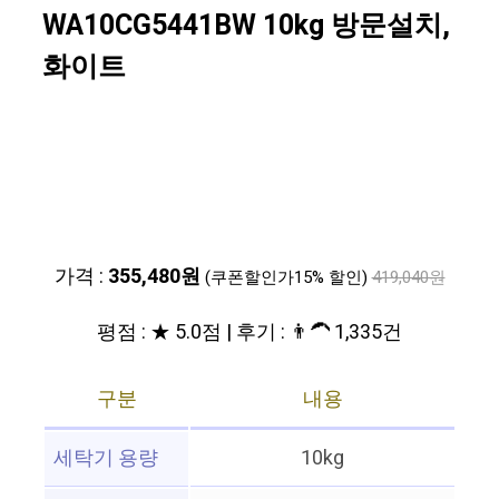
WA10CG5441BW 10kg 방문설치,
화이트
가격 :
355,480원
(쿠폰할인가15% 할인)
419,040원
평점 : ★ 5.0점 | 후기 : 👨‍🦱 1,335건
구분
내용
세탁기 용량
10kg