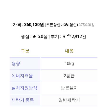
가격 :
360,130원
(쿠폰할인가3% 할인)
375,040원
평점 : ★ 5.0점 | 후기 : 👩‍🦱 2,912건
구분
내용
용량
10kg
에너지효율
2등급
설치지원방식
방문설치
세탁기 품목
일반세탁기