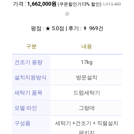
가격 :
1,662,000원
(쿠폰할인가13% 할인)
1,913,480
원
평점 : ★ 5.0점 | 후기 : 👨‍‍ 969건
구분
내용
건조기 용량
17kg
설치지원방식
방문설치
세탁기 품목
드럼세탁기
모델 라인
그랑데
구성품
세탁기 +건조기 + 직렬설치
패키지