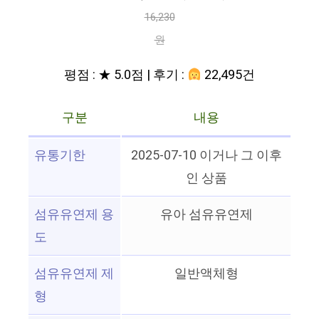
16,230
원
평점 : ★ 5.0점 | 후기 :
22,495건
구분
내용
유통기한
2025-07-10 이거나 그 이후
인 상품
섬유유연제 용
유아 섬유유연제
도
섬유유연제 제
일반액체형
형