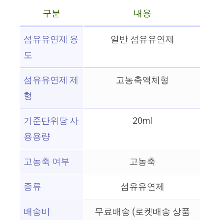
구분
내용
섬유유연제 용
일반 섬유유연제
도
섬유유연제 제
고농축액체형
형
기준단위당 사
20ml
용용량
고농축 여부
고농축
종류
섬유유연제
배송비
무료배송 (로켓배송 상품