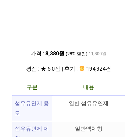
가격 :
8,380원
(28% 할인)
11,800원
평점 : ★ 5.0점 | 후기 :
194,324건
구분
내용
섬유유연제 용
일반 섬유유연제
도
섬유유연제 제
일반액체형