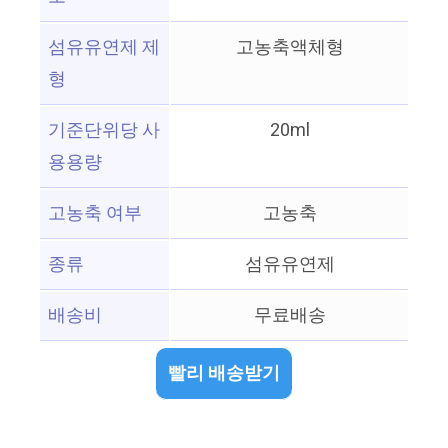
섬유유연제 제
고농축액체형
형
기준단위당 사
20ml
용용량
고농축 여부
고농축
종류
섬유유연제
배송비
무료배송
빨리 배송받기