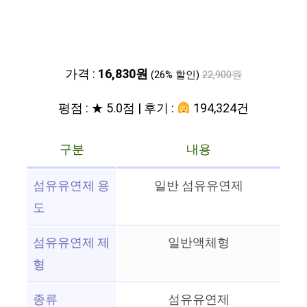
가격 :
16,830원
(26% 할인)
22,900원
평점 : ★ 5.0점 | 후기 :
194,324건
구분
내용
섬유유연제 용
일반 섬유유연제
도
섬유유연제 제
일반액체형
형
종류
섬유유연제