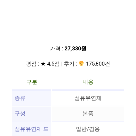
가격 :
27,330원
평점 : ★ 4.5점 | 후기 :
175,800건
구분
내용
종류
섬유유연제
구성
본품
섬유유연제 드
일반/겸용