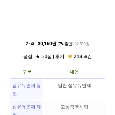
가격 :
30,160원
(7% 할인)
32,580원
평점 : ★ 5.0점 | 후기 :
24,858건
구분
내용
섬유유연제 용
일반 섬유유연제
도
섬유유연제 제
고농축액체형