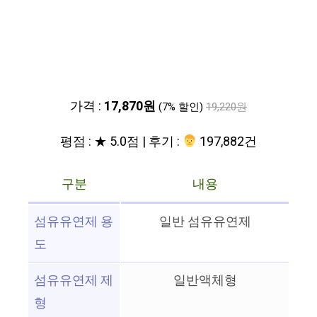
가격 :
17,870원
(7% 할인)
19,220원
평점 : ★ 5.0점 | 후기 :
‍‍ 197,882건
구분
내용
섬유유연제 용
일반 섬유유연제
도
섬유유연제 제
일반액체형
형