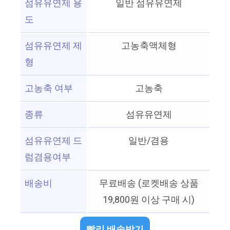
섬유유연제 용
일반 섬유유연제
도
섬유유연제 제
고농축액체형
형
고농축 여부
고농축
종류
섬유유연제
섬유유연제 드
일반/겸용
럼겸용여부
배송비
무료배송 (로켓배송 상품
19,800원 이상 구매 시)
빨리 배송받기