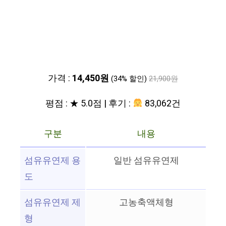
가격 :
14,450원
(34% 할인)
21,900원
평점 : ★ 5.0점 | 후기 :
83,062건
구분
내용
섬유유연제 용
일반 섬유유연제
도
섬유유연제 제
고농축액체형
형