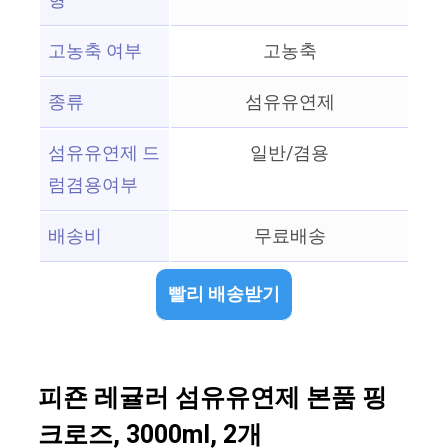
형
고농축 여부
고농축
종류
섬유유연제
섬유유연제 드
일반/겸용
럼겸용여부
배송비
무료배송
빨리 배송받기
피죤 레귤러 섬유유연제 본품 핑
크로즈, 3000ml, 2개