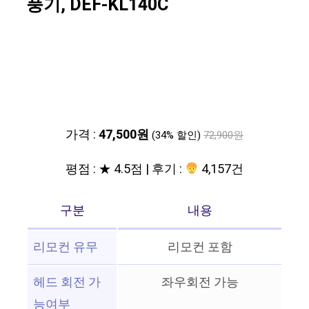
풍기, DEF-KL140C
가격 :
47,500원
(34% 할인)
72,900원
평점 : ★ 4.5점 | 후기 :
4,157건
구분
내용
리모컨 유무
리모컨 포함
헤드 회전 가
좌우회전 가능
능여부