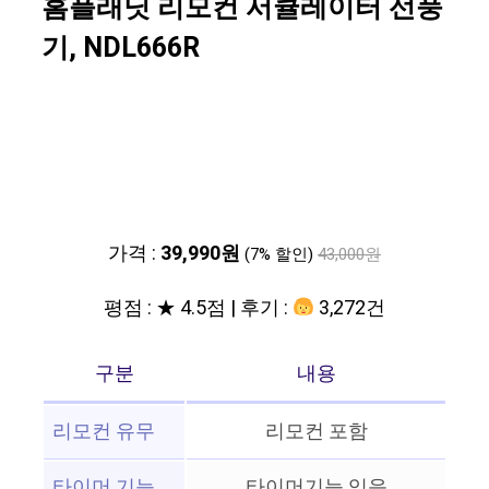
홈플래닛 리모컨 서큘레이터 선풍
기, NDL666R
가격 :
39,990원
(7% 할인)
43,000원
평점 : ★ 4.5점 | 후기 :
3,272건
구분
내용
리모컨 유무
리모컨 포함
타이머 기능
타이머기능 있음