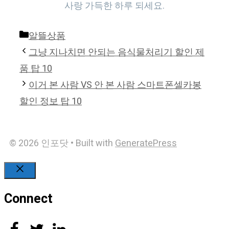
사랑 가득한 하루 되세요.
Categories
알뜰상품
그냥 지나치면 안되는 음식물처리기 할인 제
품 탑 10
이거 본 사람 VS 안 본 사람 스마트폰셀카봉
할인 정보 탑 10
© 2026 인포닷
• Built with
GeneratePress
Close
Connect