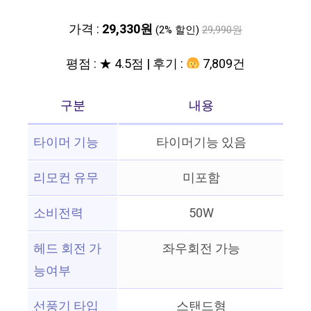
가격 :
29,330원
(2% 할인)
29,990원
평점 : ★ 4.5점 | 후기 :
7,809건
구분
내용
타이머 기능
타이머기능 있음
리모컨 유무
미포함
소비전력
50W
헤드 회전 가
좌우회전 가능
능여부
선풍기 타입
스탠드형