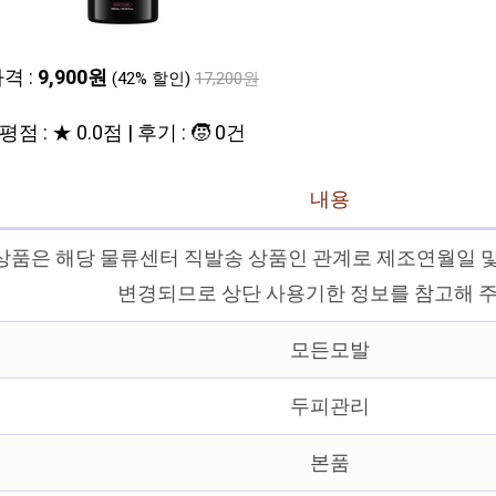
격 :
9,900원
(42% 할인)
17,200원
평점 : ★ 0.0점 | 후기 : 🧒 0건
내용
상품은 해당 물류센터 직발송 상품인 관계로 제조연월일 
변경되므로 상단 사용기한 정보를 참고해 주
모든모발
두피관리
본품