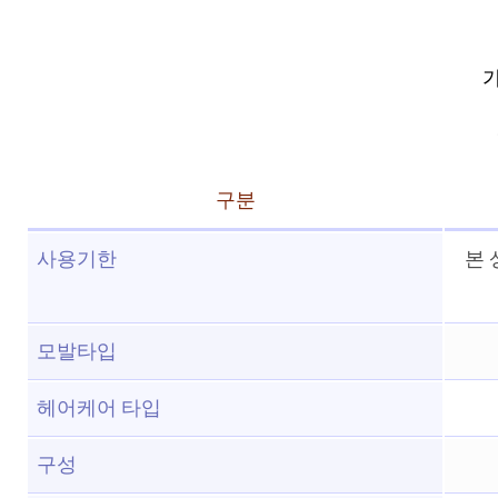
가
구분
사용기한
본 
모발타입
헤어케어 타입
구성