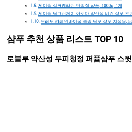
제이숲 실크케라틴 단백질 샴푸, 1000g, 1개
제이숲 딥그린제이 아로마 약산성 비건 샴푸 프렌치
모레모 카페인바이옴 쿨링 탈모 샴푸 지성용, 500
샴푸 추천 상품 리스트 TOP 10
로블루 약산성 두피청정 퍼퓸샴푸 스윗플로