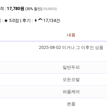
격 :
17,780원
(30% 할인)
25,500원
: ★ 5.0점 | 후기 : 👩‍🦱 17,134건
내용
2025-08-02 이거나 그 이후인 상품
일반두피
모든모발
퍼퓸케어
본품