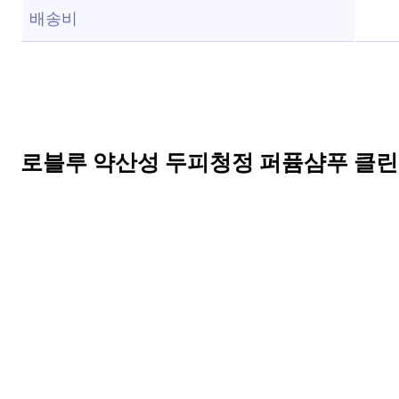
배송비
로블루 약산성 두피청정 퍼퓸샴푸 클린코튼