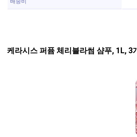
배송비
케라시스 퍼퓸 체리블라썸 샴푸, 1L, 3