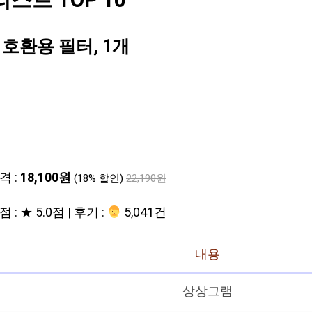
트 TOP 10
 호환용 필터, 1개
격 :
18,100원
(18% 할인)
22,190원
 : ★ 5.0점 | 후기 :
‍‍ 5,041건
내용
상상그램