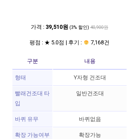
가격 :
39,510원
(3% 할인)
40,900원
평점 : ★ 5.0점 | 후기 :
7,168건
구분
내용
형태
Y자형 건조대
빨래건조대 타
일반건조대
입
바퀴 유무
바퀴없음
확장 가능여부
확장가능