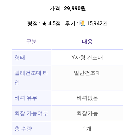
가격 :
29,990원
평점 : ★ 4.5점 | 후기 :
15,942건
구분
내용
형태
Y자형 건조대
빨래건조대 타
일반건조대
입
바퀴 유무
바퀴없음
확장 가능여부
확장가능
총 수량
1개