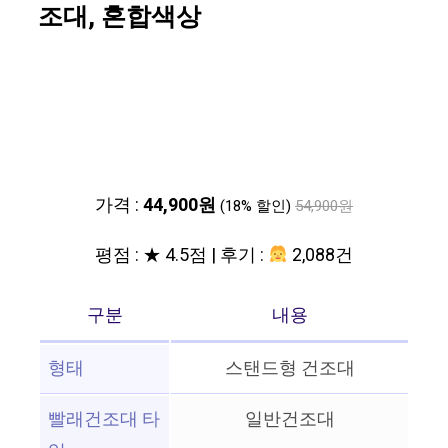
조대, 혼합색상
가격 :
44,900원
(18% 할인)
54,900원
평점 : ★ 4.5점 | 후기 :
2,088건
구분
내용
형태
스탠드형 건조대
빨래건조대 타
일반건조대