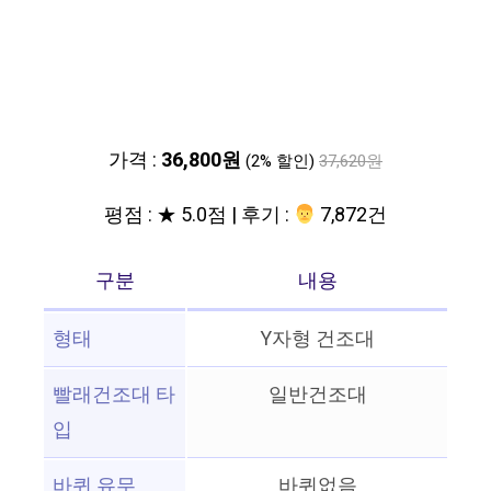
가격 :
36,800원
(2% 할인)
37,620원
평점 : ★ 5.0점 | 후기 :
‍‍ 7,872건
구분
내용
형태
Y자형 건조대
빨래건조대 타
일반건조대
입
바퀴 유무
바퀴없음