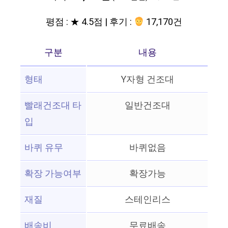
평점 : ★ 4.5점 | 후기 :
17,170건
구분
내용
형태
Y자형 건조대
빨래건조대 타
일반건조대
입
바퀴 유무
바퀴없음
확장 가능여부
확장가능
재질
스테인리스
배송비
무료배송