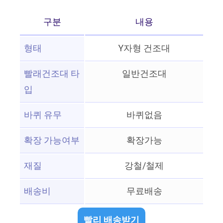
구분
내용
형태
Y자형 건조대
빨래건조대 타
일반건조대
입
바퀴 유무
바퀴없음
확장 가능여부
확장가능
재질
강철/철제
배송비
무료배송
빨리 배송받기