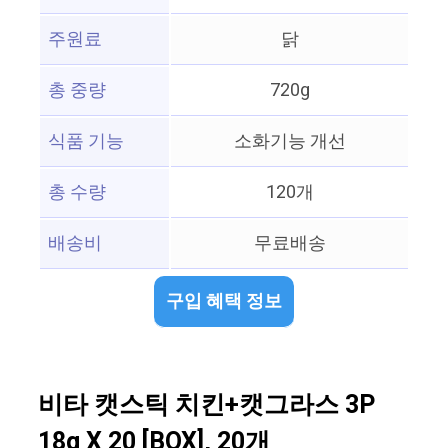
주원료
닭
총 중량
720g
식품 기능
소화기능 개선
총 수량
120개
배송비
무료배송
구입 혜택 정보
비타 캣스틱 치킨+캣그라스 3P
18g X 20 [BOX], 20개