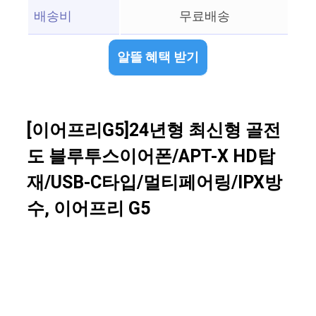
배송비
무료배송
알뜰 혜택 받기
[이어프리G5]24년형 최신형 골전
도 블루투스이어폰/APT-X HD탑
재/USB-C타입/멀티페어링/IPX방
수, 이어프리 G5