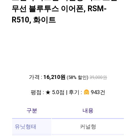
무선 블루투스 이어폰, RSM-
R510, 화이트
가격 :
16,210원
(58% 할인)
39,000원
평점 : ★ 5.0점 | 후기 :
943건
구분
내용
유닛형태
커널형