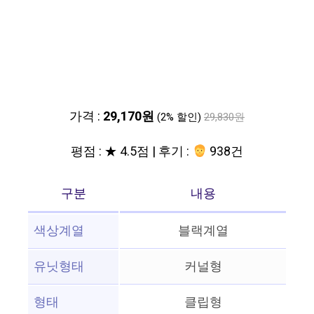
가격 :
29,170원
(2% 할인)
29,830원
평점 : ★ 4.5점 | 후기 :
938건
구분
내용
색상계열
블랙계열
유닛형태
커널형
형태
클립형