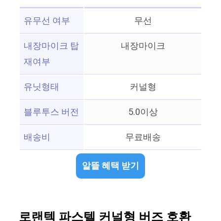
유무선 여부
무선
내장마이크 탑
내장마이크
재여부
유닛형태
커널형
블루투스 버전
5.0이상
배송비
무료배송
알뜰 혜택 받기
로랜텍 파스텔 커널형 버즈 호환