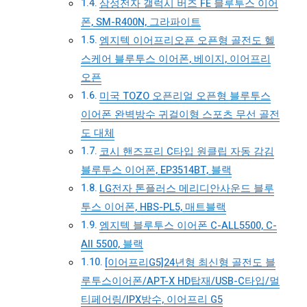
삼성전자 갤럭시 버즈 FE 블루투스 이어
폰, SM-R400N, 그라파이트
엠지텍 이어프리오픈 오픈형 골전도 헬
스케어 블루투스 이어폰, 베이지, 이어프리
오픈
미국 TOZO 오픈리얼 오픈형 블루투스
이어폰 완벽방수 귀걸이형 스포츠 무선 골전
도 대체
코시 핸즈프리 C타입 원클립 자동 감김
블루투스 이어폰, EP3514BT, 블랙
LG전자 톤플러스 메리디안사운드 블루
투스 이어폰, HBS-PL5, 매트블랙
엠지텍 블루투스 이어폰 C-ALL5500, C-
All 5500, 블랙
[이어프리G5]24년형 최신형 골전도 블
루투스이어폰/APT-X HD탑재/USB-C타입/멀
티페어링/IPX방수, 이어프리 G5