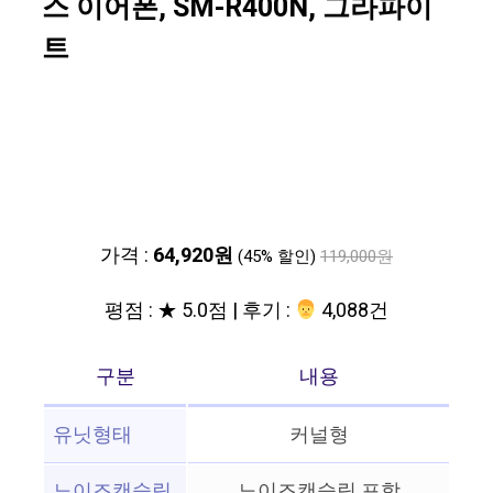
스 이어폰, SM-R400N, 그라파이
트
가격 :
64,920원
(45% 할인)
119,000원
평점 : ★ 5.0점 | 후기 :
‍‍ 4,088건
구분
내용
유닛형태
커널형
노이즈캔슬링
노이즈캔슬링 포함