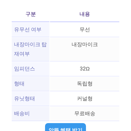
구분
내용
유무선 여부
무선
내장마이크 탑
내장마이크
재여부
임피던스
32Ω
형태
독립형
유닛형태
커널형
배송비
무료배송
알뜰 혜택 받기