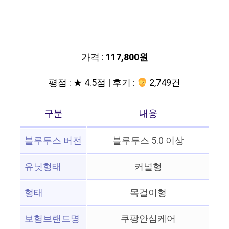
가격 :
117,800원
평점 : ★ 4.5점 | 후기 :
2,749건
구분
내용
블루투스 버전
블루투스 5.0 이상
유닛형태
커널형
형태
목걸이형
보험브랜드명
쿠팡안심케어