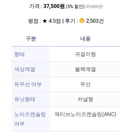
가격 :
37,500원
(5% 할인)
39,800원
평점 : ★ 4.5점 | 후기 :
2,503건
구분
내용
형태
귀걸이형
색상계열
블랙계열
유무선 여부
무선
유닛형태
커널형
노이즈캔슬링
액티브노이즈캔슬링(ANC)
여부