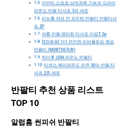
어반티 스포츠 남여공용 기능성 드라이
라운드 반팔 티셔츠 3장 세트
리뉴홈 여성 면 프린팅 반팔티 반팔티셔
츠 2P
여름 반팔 레터링 티셔츠 더쉽T 2p
[2장묶음] 1+1 편안한 리버플트임 엠보
반팔티 (MDBT057LW)
하이후 USN 라운드 반팔티
티센스 헤리라운드 순면 30수 반팔 티
셔츠 2종 세트
반팔티 추천 상품 리스트
TOP 10
알럽홈 썬피쉬 반팔티