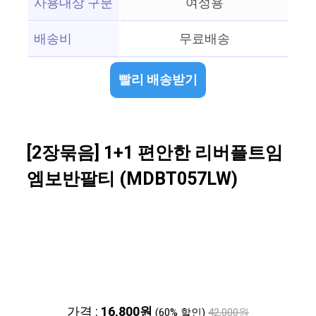
사용대상 구분
여성용
배송비
무료배송
빨리 배송받기
[2장묶음] 1+1 편안한 리버플트임
엠보반팔티 (MDBT057LW)
가격 :
16,800원
(60% 할인)
42,000원