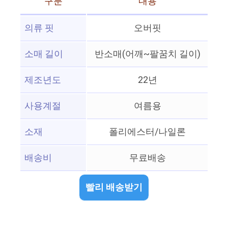
구분
내용
의류 핏
오버핏
소매 길이
반소매(어깨~팔꿈치 길이)
제조년도
22년
사용계절
여름용
소재
폴리에스터/나일론
배송비
무료배송
빨리 배송받기