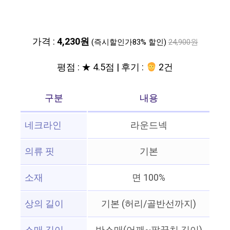
가격 :
4,230원
(즉시할인가83% 할인)
24,900원
평점 : ★ 4.5점 | 후기 :
2건
구분
내용
네크라인
라운드넥
의류 핏
기본
소재
면 100%
상의 길이
기본 (허리/골반선까지)