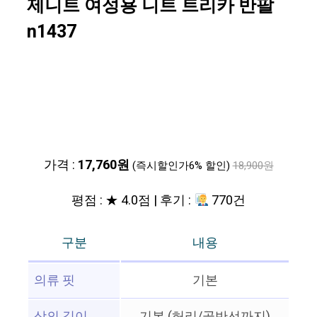
제니트 여성용 니트 트리카 반팔
n1437
가격 :
17,760원
(즉시할인가6% 할인)
18,900원
평점 : ★ 4.0점 | 후기 :
770건
구분
내용
의류 핏
기본
상의 길이
기본 (허리/골반선까지)