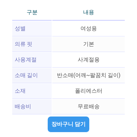
구분
내용
성별
여성용
의류 핏
기본
사용계절
사계절용
소매 길이
반소매(어깨~팔꿈치 길이)
소재
폴리에스터
배송비
무료배송
장바구니 담기