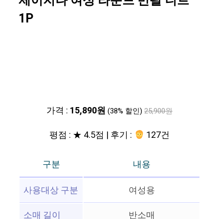
제이지나 여성 라운드 반팔 니트
1P
가격 :
15,890원
(38% 할인)
25,900원
평점 : ★ 4.5점 | 후기 :
127건
구분
내용
사용대상 구분
여성용
소매 길이
반소매