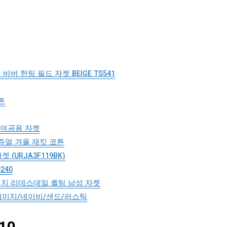
 헌팅 필드 자켓 BEIGE TS541
튼
남여공용 자켓
쥬얼 겨울 재킷 코튼
자켓 (URJA3F119BK)
240
 헤리티지 리데스데일 퀼팅 남성 자켓
세이지/네이비/샌드/러스틱