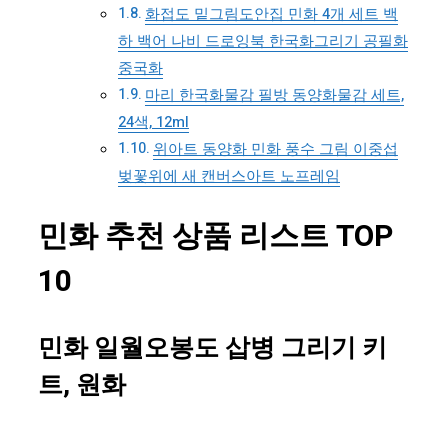
화접도 밑그림도안집 민화 4개 세트 백
하 백어 나비 드로잉북 한국화그리기 공필화
중국화
마리 한국화물감 필방 동양화물감 세트,
24색, 12ml
위아트 동양화 민화 풍수 그림 이중섭
벚꽃위에 새 캔버스아트 노프레임
민화 추천 상품 리스트 TOP
10
민화 일월오봉도 삽병 그리기 키
트, 원화