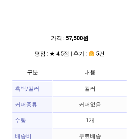
가격 :
57,500원
평점 : ★ 4.5점 | 후기 :
5건
구분
내용
흑백/컬러
컬러
커버종류
커버없음
수량
1개
배송비
무료배송