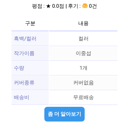
평점 : ★ 0.0점 | 후기 :
0건
구분
내용
흑백/컬러
컬러
작가이름
이중섭
수량
1개
커버종류
커버없음
배송비
무료배송
좀 더 알아보기