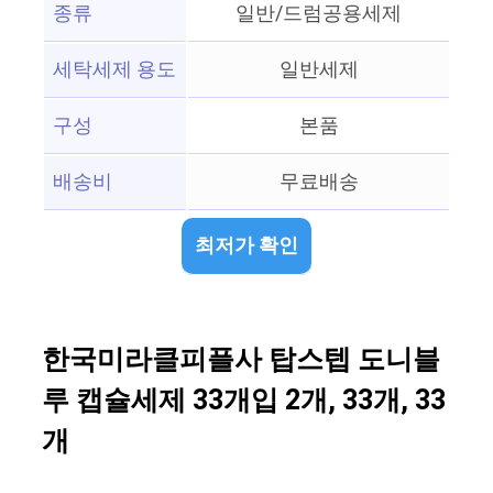
종류
일반/드럼공용세제
세탁세제 용도
일반세제
구성
본품
배송비
무료배송
최저가 확인
한국미라클피플사 탑스텝 도니블
루 캡슐세제 33개입 2개, 33개, 33
개