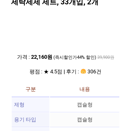
세탁세제 세트, 33개입, 2개
가격 :
22,160원
(즉시할인가44% 할인)
39,900원
평점 : ★ 4.5점 | 후기 :
306건
구분
내용
제형
캡슐형
용기 타입
캡슐형