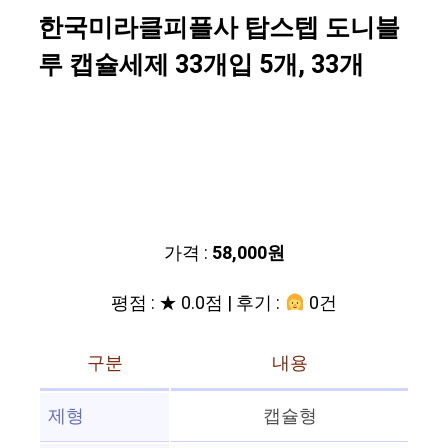
한국미라클피플사 탑스텝 도니블
루 캡슐세제 33개입 5개, 33개
가격 :
58,000원
평점 : ★ 0.0점 | 후기 :
0건
구분
내용
제형
캡슐형