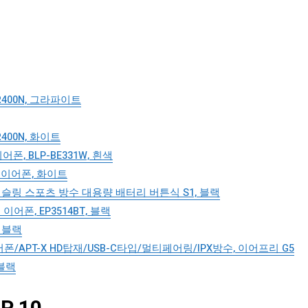
400N, 그라파이트
400N, 화이트
, BLP-BE331W, 흰색
스 이어폰, 화이트
캔슬링 스포츠 방수 대용량 배터리 버튼식 S1, 블랙
폰, EP3514BT, 블랙
, 블랙
/APT-X HD탑재/USB-C타입/멀티페어링/IPX방수, 이어프리 G5
 블랙