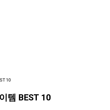
T 10
템 BEST 10