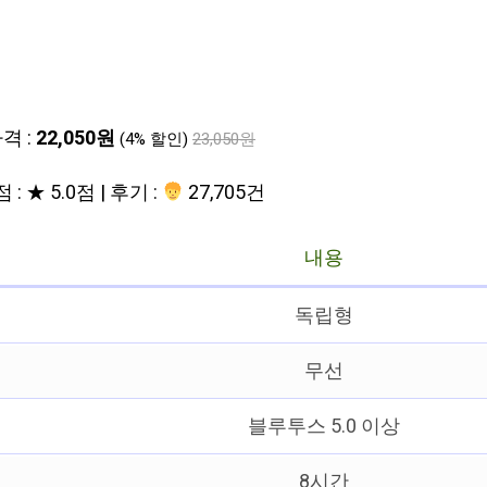
격 :
22,050원
(4% 할인)
23,050원
 : ★ 5.0점 | 후기 :
27,705건
내용
독립형
무선
블루투스 5.0 이상
8시간