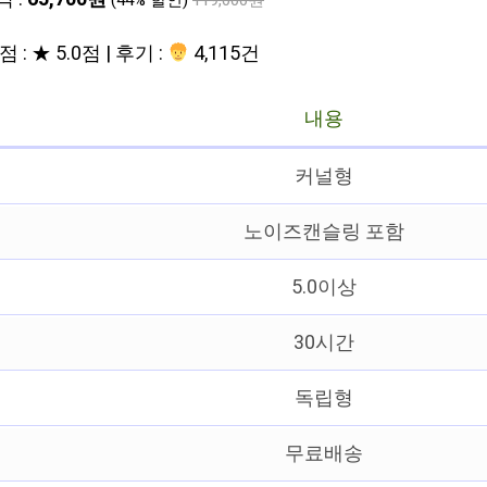
(44% 할인)
119,000원
 : ★ 5.0점 | 후기 :
4,115건
내용
커널형
노이즈캔슬링 포함
5.0이상
30시간
독립형
무료배송