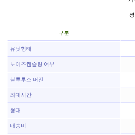
평점
구분
유닛형태
노이즈캔슬링 여부
블루투스 버전
최대시간
형태
배송비