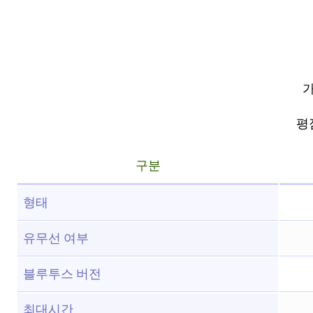
가
평점
구분
형태
유무선 여부
블루투스 버전
최대시간